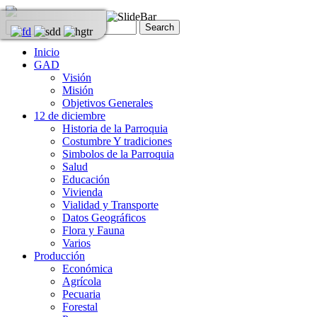
Inicio
GAD
Visión
Misión
Objetivos Generales
12 de diciembre
Historia de la Parroquia
Costumbre Y tradiciones
Simbolos de la Parroquia
Salud
Educación
Vivienda
Vialidad y Transporte
Datos Geográficos
Flora y Fauna
Varios
Producción
Económica
Agrícola
Pecuaria
Forestal