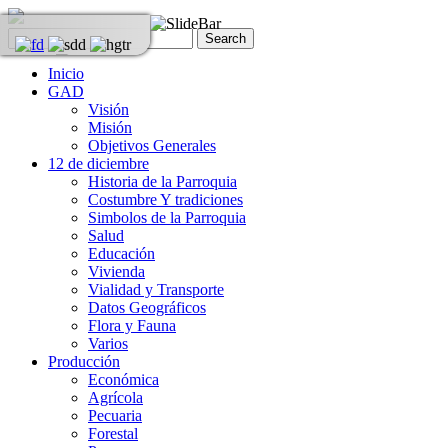
Inicio
GAD
Visión
Misión
Objetivos Generales
12 de diciembre
Historia de la Parroquia
Costumbre Y tradiciones
Simbolos de la Parroquia
Salud
Educación
Vivienda
Vialidad y Transporte
Datos Geográficos
Flora y Fauna
Varios
Producción
Económica
Agrícola
Pecuaria
Forestal