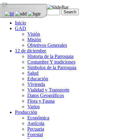
Inicio
GAD
Visión
Misión
Objetivos Generales
12 de diciembre
Historia de la Parroquia
Costumbre Y tradiciones
Simbolos de la Parroquia
Salud
Educación
Vivienda
Vialidad y Transporte
Datos Geográficos
Flora y Fauna
Varios
Producción
Económica
Agrícola
Pecuaria
Forestal