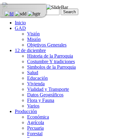
Inicio
GAD
Visión
Misión
Objetivos Generales
12 de diciembre
Historia de la Parroquia
Costumbre Y tradiciones
Simbolos de la Parroquia
Salud
Educación
Vivienda
Vialidad y Transporte
Datos Geográficos
Flora y Fauna
Varios
Producción
Económica
Agrícola
Pecuaria
Forestal