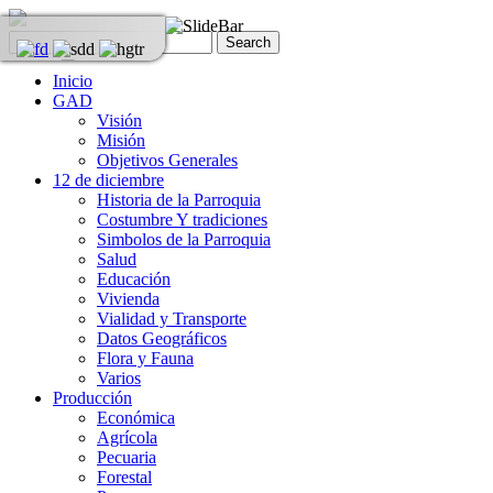
Inicio
GAD
Visión
Misión
Objetivos Generales
12 de diciembre
Historia de la Parroquia
Costumbre Y tradiciones
Simbolos de la Parroquia
Salud
Educación
Vivienda
Vialidad y Transporte
Datos Geográficos
Flora y Fauna
Varios
Producción
Económica
Agrícola
Pecuaria
Forestal