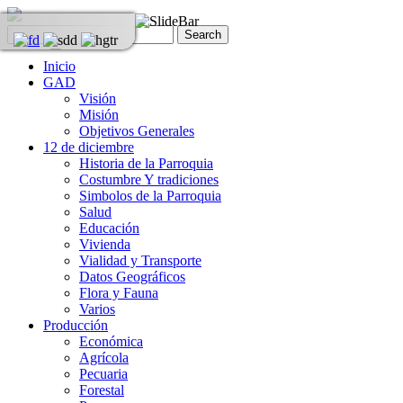
Inicio
GAD
Visión
Misión
Objetivos Generales
12 de diciembre
Historia de la Parroquia
Costumbre Y tradiciones
Simbolos de la Parroquia
Salud
Educación
Vivienda
Vialidad y Transporte
Datos Geográficos
Flora y Fauna
Varios
Producción
Económica
Agrícola
Pecuaria
Forestal