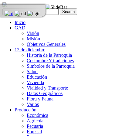
Inicio
GAD
Visión
Misión
Objetivos Generales
12 de diciembre
Historia de la Parroquia
Costumbre Y tradiciones
Simbolos de la Parroquia
Salud
Educación
Vivienda
Vialidad y Transporte
Datos Geográficos
Flora y Fauna
Varios
Producción
Económica
Agrícola
Pecuaria
Forestal