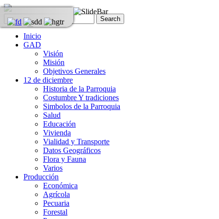
Inicio
GAD
Visión
Misión
Objetivos Generales
12 de diciembre
Historia de la Parroquia
Costumbre Y tradiciones
Simbolos de la Parroquia
Salud
Educación
Vivienda
Vialidad y Transporte
Datos Geográficos
Flora y Fauna
Varios
Producción
Económica
Agrícola
Pecuaria
Forestal