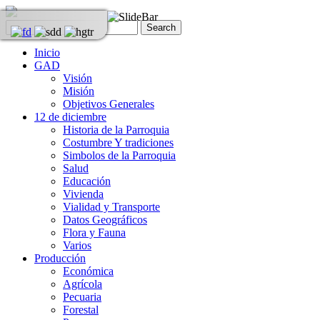
Inicio
GAD
Visión
Misión
Objetivos Generales
12 de diciembre
Historia de la Parroquia
Costumbre Y tradiciones
Simbolos de la Parroquia
Salud
Educación
Vivienda
Vialidad y Transporte
Datos Geográficos
Flora y Fauna
Varios
Producción
Económica
Agrícola
Pecuaria
Forestal