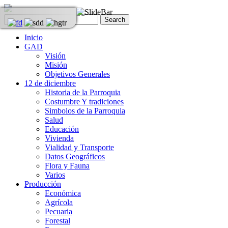
Inicio
GAD
Visión
Misión
Objetivos Generales
12 de diciembre
Historia de la Parroquia
Costumbre Y tradiciones
Simbolos de la Parroquia
Salud
Educación
Vivienda
Vialidad y Transporte
Datos Geográficos
Flora y Fauna
Varios
Producción
Económica
Agrícola
Pecuaria
Forestal